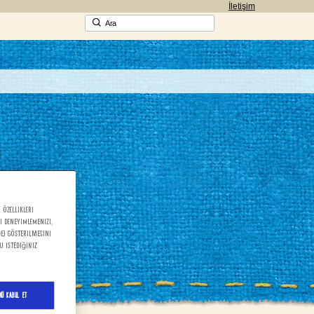
İletişim
Ara
i özellikleri
yi deneyimlemenizi,
de) gösterilmesini
u istediğiniz
nü Kabul Et