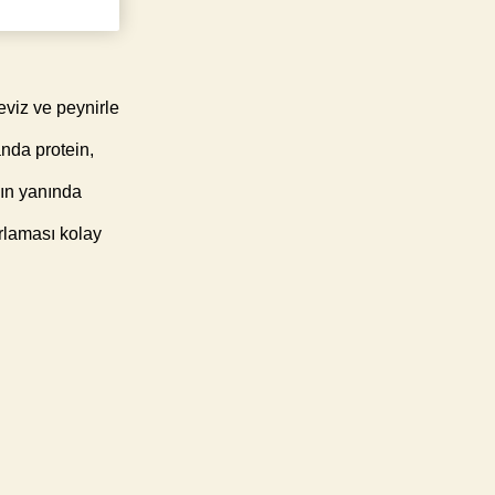
eviz ve peynirle
anda protein,
nın yanında
ırlaması kolay