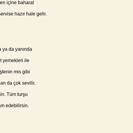
rsen içine baharat
ervise hazır hale gelir.
na ya da yanında
t yemekleri ile
tenin mis gibi
an da çok sevilir.
sin. Tüm turşu
am edebilirsin.