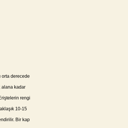
ı orta derecede
nk alana kadar
riştelerin rengi
Yaklaşık 10-15
dirilir. Bir kap