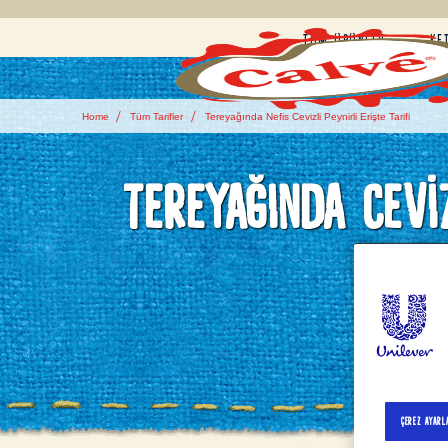
TÜM ÜRÜNLER
KE
Home
Tüm Tarifler
Tereyağında Nefis Cevizli Peynirli Erişte Tarifi
TEREYAĞINDA CEVIZ
Çerez Ayarla