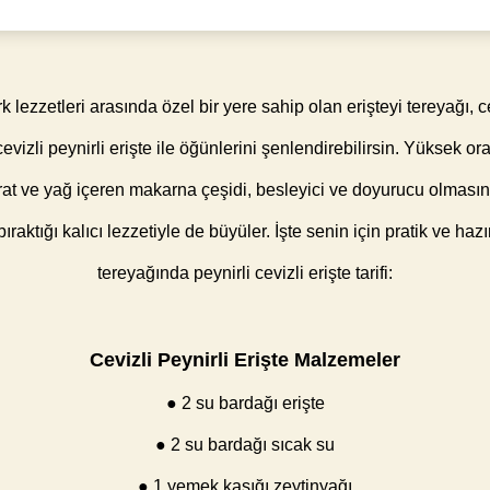
 lezzetleri arasında özel bir yere sahip olan erişteyi tereyağı, c
evizli peynirli erişte ile öğünlerini şenlendirebilirsin. Yüksek or
at ve yağ içeren makarna çeşidi, besleyici ve doyurucu olması
raktığı kalıcı lezzetiyle de büyüler. İşte senin için pratik ve haz
tereyağında peynirli cevizli erişte tarifi:
Cevizli Peynirli Erişte Malzemeler
● 2 su bardağı erişte
● 2 su bardağı sıcak su
● 1 yemek kaşığı zeytinyağı