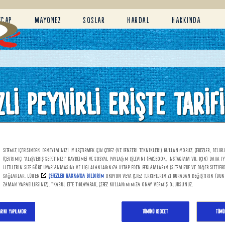
TÇAP
MAYONEZ
SOSLAR
HARDAL
HAKKINDA
LI PEYNIRLI ERIŞTE TARIFI
Sitemiz içerisindeki deneyiminizi iyileştirmek için çerez (ve benzeri teknikleri) kullanıyoruz. Çerezler, belirl
(çevrimiçi "alışveriş sepetinizi" kaydetme) ve sosyal paylaşım işlevini (Facebook, Instagram vb. için) daha i
iletilerin size göre uyarlanmasını ve ilgi alanlarınıza hitap eden reklamların (sitemizde ve diğer siteler
sağlarlar. Lütfen
Çerezler Hakkında Bildirim
okuyun veya çerez tercihlerinizi buradan değiştirin (bun
zaman yapabilirsiniz). “Kabul et”e tıklayarak, çerez kullanımımıza onay vermiş olursunuz.
rını Yapılandır
Tümünü Reddet
Tümü