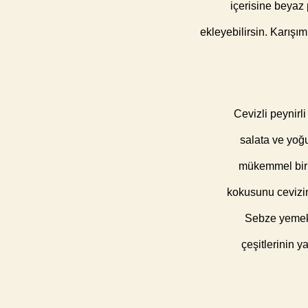
içerisine beyaz p
ekleyebilirsin. Karışım
Cevizli peynirl
salata ve yoğu
mükemmel bir 
kokusunu cevizin 
Sebze yemekle
çeşitlerinin y