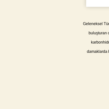
Geleneksel Türk
buluşturan c
karbonhidr
damaklarda bı