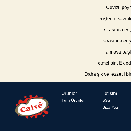
Cevizli peyn
eriştenin kavrul
sırasında er
sırasında eriş
almaya başla
etmelisin. Ekled
Daha şık ve lezzetli b
Ürünler
İletişim
Tüm Ürünler
SSS
Bize Yaz