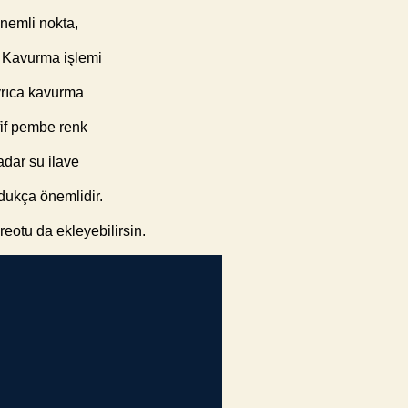
önemli nokta,
r. Kavurma işlemi
yrıca kavurma
afif pembe renk
adar su ilave
ldukça önemlidir.
eotu da ekleyebilirsin.