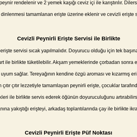
eynir rendelenir ve 2 yemek kaşığı ceviz içi ile karıştırılır. Dile
 dinlenmesi tamamlanan erişte üzerine eklenir ve cevizli erişte s
Cevizli Peynirli Erişte Servisi ile Birlikte
i erişte servisi sıcak yapılmalıdır. Doyurucu olduğu için tek başı
rt ile birlikte tüketilebilir. Akşam yemeklerinde çorbadan sonra e
uyum sağlar. Tereyağının kendine özgü aroması ve kızarmış eriş
çıtır çıtır lezzetiyle tamamlayan peynirli erişte, çocuklar tarafınd
ri ile birlikte servis ederek öğünün doyuruculuğunu artırabilir
anına yakıştığı erişteyi, arkadaş toplantılarında çay ile birlikte ikr
Cevizli Peynirli Erişte Püf Noktası