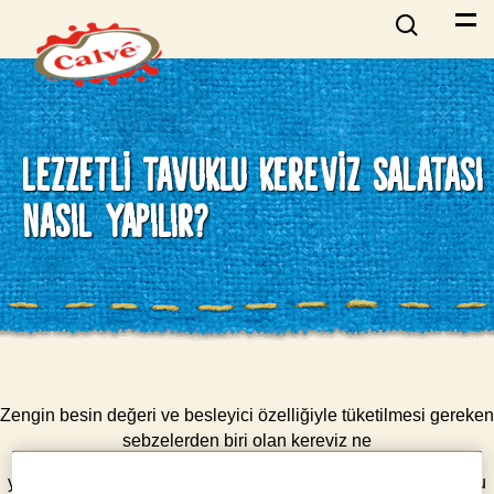
LEZZETLI TAVUKLU KEREVIZ SALATASI
NASIL YAPILIR?
Zengin besin değeri ve besleyici özelliğiyle tüketilmesi gereken
sebzelerden biri olan kereviz ne
yazık ki çok fazla tercih edilmiyor. Kendine has keskin kokusu