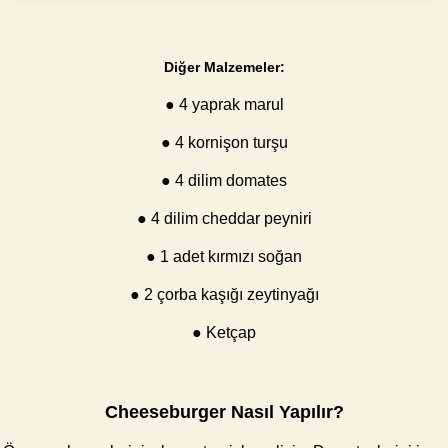
Diğer Malzemeler:
● 4 yaprak marul
● 4 kornişon turşu
● 4 dilim domates
● 4 dilim cheddar peyniri
● 1 adet kırmızı soğan
● 2 çorba kaşığı zeytinyağı
● Ketçap
Cheeseburger Nasıl Yapılır?