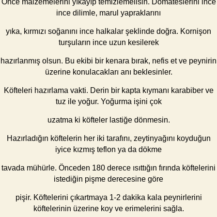
Önce malzemelerini yıkayıp temizlemelisin. Domateslerini ince
ince dilimle, marul yapraklarını
yıka, kırmızı soğanını ince halkalar şeklinde doğra. Kornişon
turşuların ince uzun kesilerek
hazırlanmış olsun. Bu ekibi bir kenara bırak, nefis et ve peynirin
üzerine konulacakları anı beklesinler.
Köfteleri hazırlama vakti. Derin bir kapta kıymanı karabiber ve
tuz ile yoğur. Yoğurma işini çok
uzatma ki köfteler lastiğe dönmesin.
Hazırladığın köftelerin her iki tarafını, zeytinyağını koyduğun
iyice kızmış teflon ya da dökme
tavada mühürle. Önceden 180 derece ısıttığın fırında köftelerini
istediğin pişme derecesine göre
pişir. Köftelerini çıkartmaya 1-2 dakika kala peynirlerini
köftelerinin üzerine koy ve erimelerini sağla.