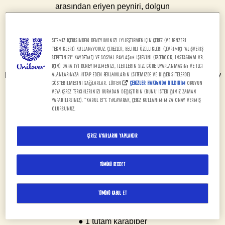
arasından eriyen peyniri, dolgun
ve pişkin köftesi, marulu, domatesi, diğer renkleri ve mis gibi
kokusuyla, büyüleyici bir
Sitemiz içerisindeki deneyiminizi iyileştirmek için çerez (ve benzeri
teknikleri) kullanıyoruz. Çerezler, belirli özellikleri (çevrimiçi "alışveriş
cheeseburgerden kocaman bir ısırığa ne dersin?
sepetinizi" kaydetme) ve sosyal paylaşım işlevini (Facebook, Instagram vb.
için) daha iyi deneyimlemenizi, iletilerin size göre uyarlanmasını ve ilgi
Dostlarınla ders molasını, ailenle film keyfini, misafirlerinle ev
alanlarınıza hitap eden reklamların (sitemizde ve diğer sitelerde)
gösterilmesini sağlarlar. Lütfen
Çerezler Hakkında Bildirim
okuyun
partisini şenliğe çevirecek, enfes
veya çerez tercihlerinizi buradan değiştirin (bunu istediğiniz zaman
yapabilirsiniz). “Kabul et”e tıklayarak, çerez kullanımımıza onay vermiş
bir cheeseburger tarifi geliyor.
olursunuz.
Çerez Ayarlarını Yapılandır
Cheeseburger Malzemeleri:
Köftesi için malzemeler:
Tümünü Reddet
● 500 g. dana kıyma
Tümünü Kabul Et
● 2 tutam tuz
● 1 tutam karabiber