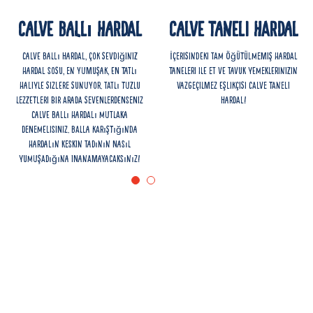
Calve Ballı Hardal
Calve Taneli Hardal
Calve Ballı Hardal, çok sevdiğiniz
İçerisindeki tam öğütülmemiş hardal
hardal sosu, en yumuşak, en tatlı
taneleri ile et ve tavuk yemeklerinizin
haliyle sizlere sunuyor. Tatlı tuzlu
vazgeçilmez eşlikçisi Calve Taneli
lezzetleri bir arada sevenlerdenseniz
Hardal!
Calve ballı hardalı mutlaka
denemelisiniz. Balla karıştığında
hardalın keskin tadının nasıl
yumuşadığına inanamayacaksınız!