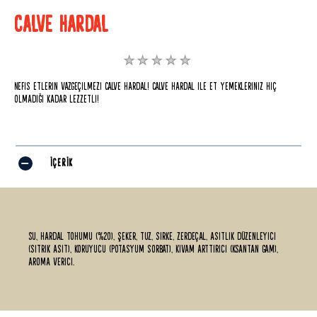
CALVE HARDAL
Bu
product
Nefis etlerin vazgeçilmezi Calve Hardal! Calve hardal ile et yemekleriniz hiç
için
olmadığı kadar lezzetli!
değerlendirme
gönderilmedi
İÇERIK
Su, hardal tohumu (%20), şeker, tuz, sirke, zerdeçal, asitlik düzenleyici
(sitrik asit), koruyucu (potasyum sorbat), kıvam arttırıcı (ksantan gam),
aroma verici.